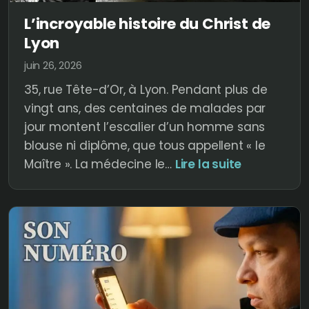
L’incroyable histoire du Christ de
Lyon
juin 26, 2026
35, rue Tête-d’Or, à Lyon. Pendant plus de
vingt ans, des centaines de malades par
jour montent l’escalier d’un homme sans
blouse ni diplôme, que tous appellent « le
:
Maître ». La médecine le…
Lire la suite
L’incroyabl
histoire
du
Christ
de
Lyon